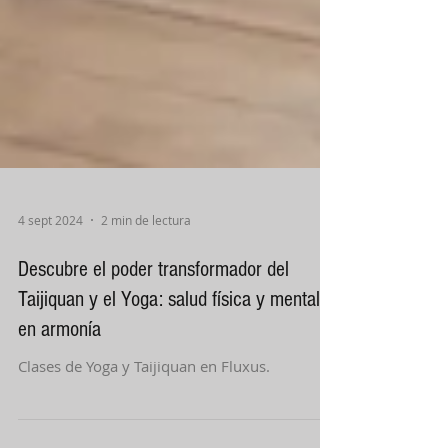
4 sept 2024
2 min de lectura
Descubre el poder transformador del
Taijiquan y el Yoga: salud física y mental
en armonía
Clases de Yoga y Taijiquan en Fluxus.