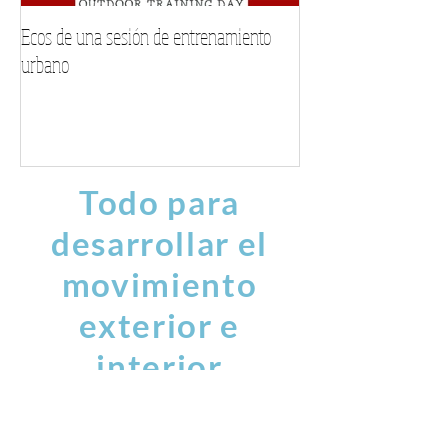
Ecos de una sesión de entrenamiento
Encuentra tu voz este
urbano
musical personalizad
Todo para
desarrollar el
movimiento
exterior e
interior
danza