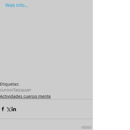
Web Info...
Etiquetas:
cursos
Taijiquan
Actividades cuerpo mente