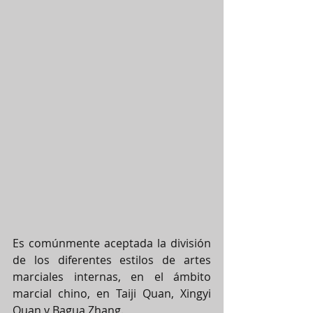
Es comúnmente aceptada la división 
de los diferentes estilos de artes 
marciales internas, en el ámbito 
marcial chino, en Taiji Quan, Xingyi 
Quan y Bagua Zhang.