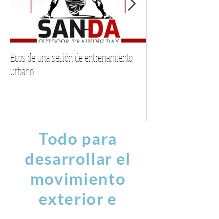
Ecos de una sesión de entrenamiento
Encuentra tu voz este
urbano
musical personalizad
Todo para
desarrollar el
movimiento
exterior e
interior