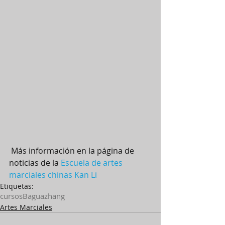
 Más información en la página de 
noticias de la 
Escuela de artes 
marciales chinas Kan Li
Etiquetas:
cursos
Baguazhang
Artes Marciales