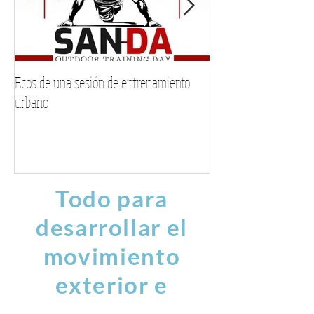
Ecos de una sesión de entrenamiento
Encuentra tu voz este
urbano
musical personalizad
Todo para
desarrollar el
movimiento
exterior e
interior