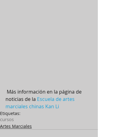
 Más información en la página de 
noticias de la 
Escuela de artes 
marciales chinas Kan Li
Etiquetas:
cursos
Artes Marciales