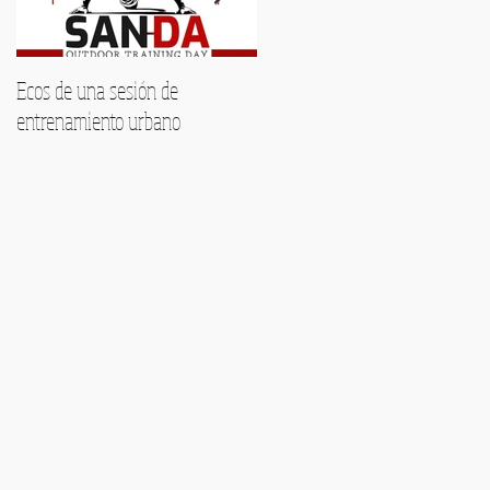
Ecos de una sesión de
Encuentra tu voz este verano:
entrenamiento urbano
Formación musical
personalizada en Málaga