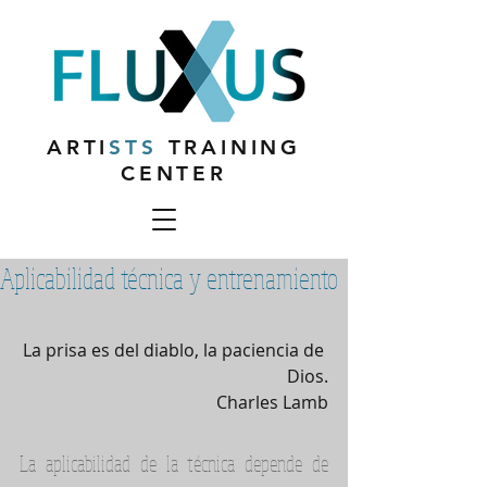
ARTI
STS
TRAINING
CENTER
Aplicabilidad técnica y entrenamiento
La prisa es del diablo, la paciencia de 
Dios.
Charles Lamb
La aplicabilidad de la técnica depende de 