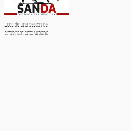
Ecos de una sesión de
Encuentra tu voz este verano:
entrenamiento urbano
Formación musical
personalizada en Málaga