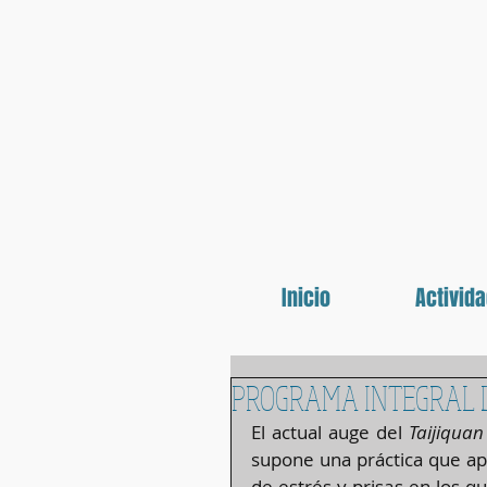
Inicio
Activid
PROGRAMA INTEGRAL D
El actual auge del 
Taijiquan
supone una práctica que apu
de estrés y prisas en los 