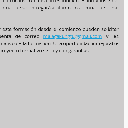
studio con los créditos correspondientes incluidos en el 
iploma que se entregará al alumno o alumna que curse 
 esta formación desde el comienzo pueden solicitar 
cuenta de correo 
malagakungfu@gmail.com
 y les 
rmativo de la formación. Una oportunidad inmejorable 
royecto formativo serio y con garantías.