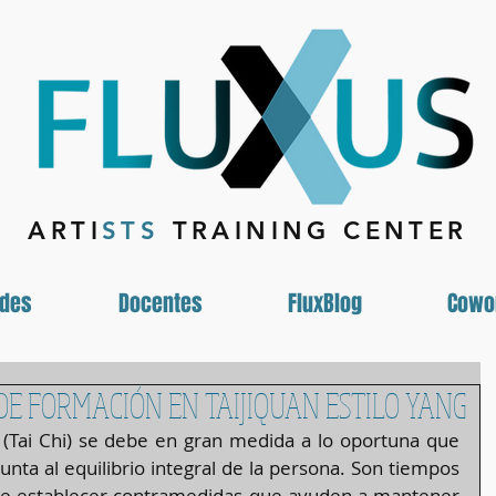
ARTI
STS
TRAINING CENTER
ades
Docentes
FluxBlog
Cowo
E FORMACIÓN EN TAIJIQUAN ESTILO YANG
 
(Tai Chi) se debe en gran medida a lo oportuna que 
nta al equilibrio integral de la persona. Son tiempos 
que establecer contramedidas que ayuden a mantener 