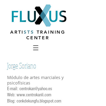
ARTI
STS
TRAINING
CENTER
Jorge Soriano
Módulo de artes marciales y
psicofísicas
E-mail:
centrokan@yahoo.es
Web:
www.centrokanli.com
Blog: conkdekungfu.blogspot.com