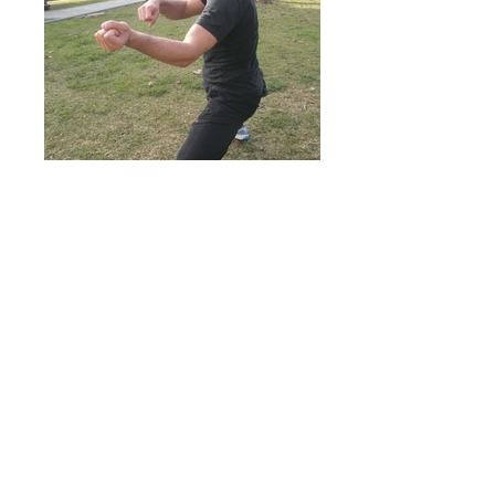
239
06_04_2014 358