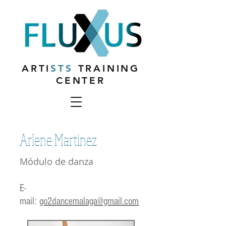
ARTI
STS
TRAINING
CENTER
Arlene Martinez
Módulo de danza
E-
mail:
go2dancemalaga@gmail.com