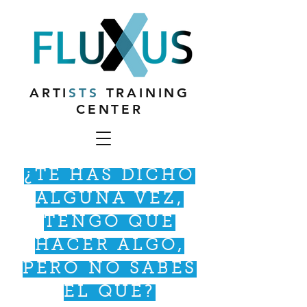
ARTI
STS
TRAINING
CENTER
¿TE HAS DICHO
ALGUNA VEZ,
TENGO QUE
HACER ALGO,
PERO NO SABES
EL QUÉ?