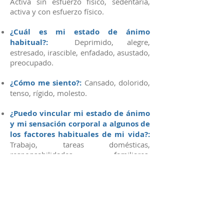
Activa sin esfuerzo físico, sedentaria,
activa y con esfuerzo físico.
¿Cuál es mi estado de ánimo
habitual?:
Deprimido, alegre,
estresado, irascible, enfadado, asustado,
preocupado.
¿Cómo me siento?:
Cansado, dolorido,
tenso, rígido, molesto.
¿Puedo vincular mi estado de ánimo
y mi sensación corporal a algunos de
los factores habituales de mi vida?:
Trabajo, tareas domésticas,
responsabilidades familiares,
personalidad, circunstancias puntuales.
Apuntamos algunas respuestas
orientativas para ayudarte a identificar
la situación y poder así definir mejor tus
necesidades a partir de los datos y de lo