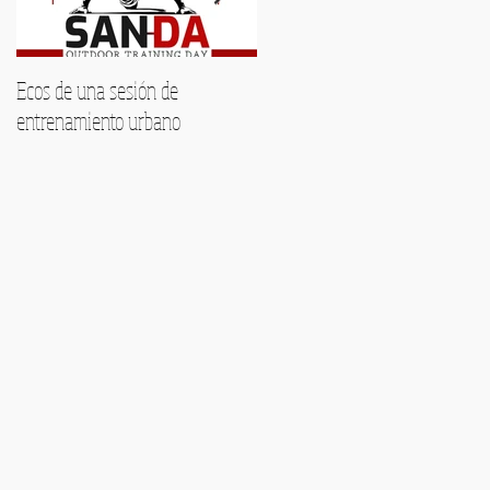
Ecos de una sesión de
Encuentra tu voz este verano:
entrenamiento urbano
Formación musical
personalizada en Málaga