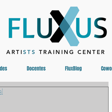
ARTI
STS
TRAINING CENTER
ades
Docentes
FluxBlog
Cowo
al