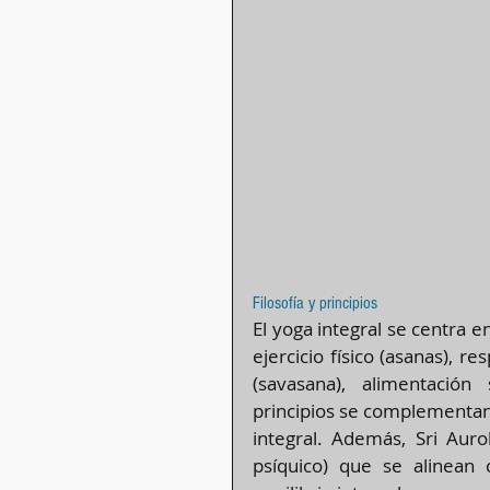
Filosofía y principios
El yoga integral se centra e
ejercicio físico (asanas), r
(savasana), alimentación 
principios se complementan 
integral​​. Además, Sri Aur
psíquico) que se alinean c