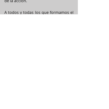
de la acción.
A todos y todas los que formamos el 
Kung Fu Clan
 de Wushu University, 
enhorabuena, gracias siempre y 
demos juntos el siguiente paso.
Etiquetas:
Formación infantil
Duan bing
competición
Formación infantil
Filosofía
Unionwushu
Comentarios