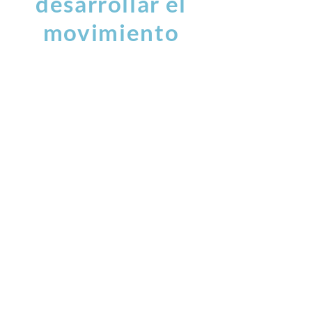
desarrollar el
movimiento
exterior e
interior
danza
artes marciales
teatro
cuerpo mente
preparación física ...
HORARIO DE APERTURA
Lunes-Viernes
9:30 am - 22:30 pm