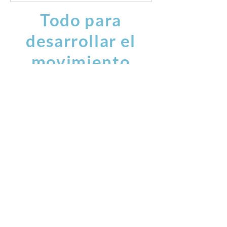
Todo para
desarrollar el
movimiento
exterior e
interior
danza
artes marciales
teatro
cuerpo mente
preparación física ...
HORARIO DE APERTURA