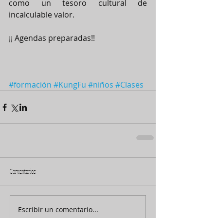
como un tesoro cultural de 
incalculable valor.
¡¡ Agendas preparadas!!
#formación
#KungFu
#niños
#Clases
Comentarios
Escribir un comentario...