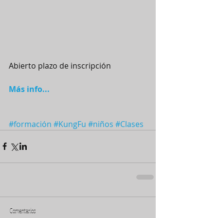
Abierto plazo de inscripción
Más info...
#formación
#KungFu
#niños
#Clases
Comentarios