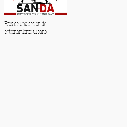
Ecos de una sesión de
Encuentra tu voz este verano:
entrenamiento urbano
Formación musical
personalizada en Málaga