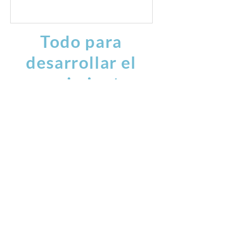
Todo para
desarrollar el
movimiento
exterior e
interior
danza
artes marciales
teatro
cuerpo mente