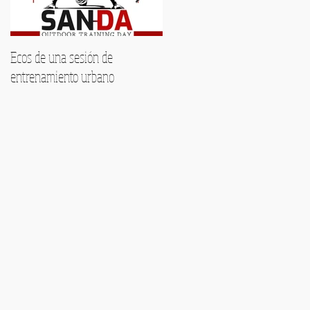
Ecos de una sesión de
Encuentra tu voz este verano:
entrenamiento urbano
Formación musical
personalizada en Málaga