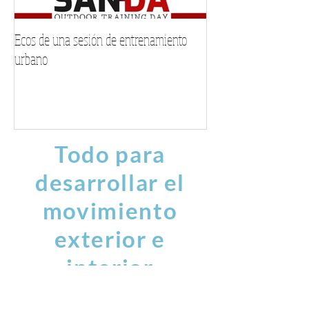
Ecos de una sesión de entrenamiento
Encuentra tu voz este
urbano
musical personalizad
Todo para
desarrollar el
movimiento
exterior e
interior