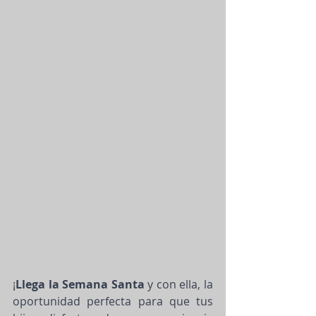
¡
Llega la Semana Santa
 y con ella, la 
oportunidad perfecta para que tus 