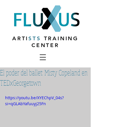
ARTI
STS
TRAINING
CENTER
El poder del ballet: Misty Copeland en
TEDxGeorgetown
https://youtu.be/XYEChpV_04s?
si=qGLAbYafuuyj25Fn