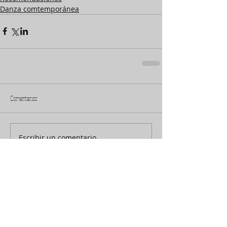
Danza comtemporánea
Comentarios
Escribir un comentario...
ENTRADAS
DESTACADAS