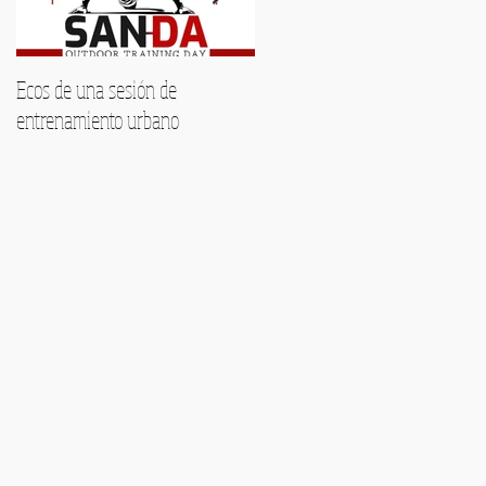
Ecos de una sesión de
Encuentra tu voz este verano:
entrenamiento urbano
Formación musical
personalizada en Málaga