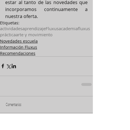
estar al tanto de las novedades que 
incorporamos continuamente a 
nuestra oferta.
Etiquetas:
actividades
aprendizaje
Fluxus
academiafluxus
práctica
arte y movimiento
Novedades escuela
Información Fluxus
Recomendaciones
Comentarios
Escribir un comentario...