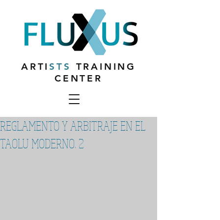
ARTI
STS
TRAINING
CENTER
REGLAMENTO Y ARBITRAJE EN EL
TAOLU MODERNO. 2