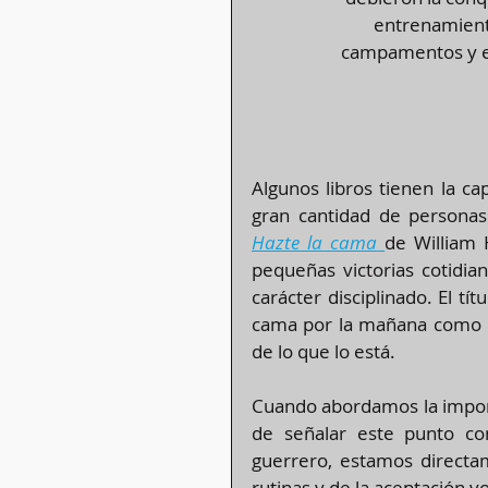
entrenamiento
campamentos y el 
Algunos libros tienen la ca
Hazte la cama
de William 
pequeñas victorias cotidia
carácter disciplinado. El tí
cama por la mañana como u
de lo que lo está.
Cuando abordamos la importan
de señalar este punto com
guerrero, estamos directam
rutinas y de la aceptación v