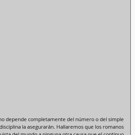
ra no depende completamente del número o del simple 
a disciplina la asegurarán. Hallaremos que los romanos 
uista del mundo a ninguna otra causa que el continuo 