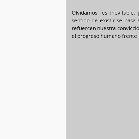
Olvidamos, es inevitable,
sentido de existir se basa 
refuercen nuestra convicció
el progreso humano frente 