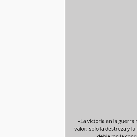
«La victoria en la guer
valor; sólo la destreza y l
debieron la conq