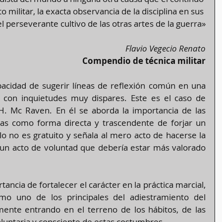
 militar, la exacta observancia de la disciplina en sus 
perseverante cultivo de las otras artes de la guerra»
Flavio Vegecio Renato
Compendio de técnica militar
pacidad de sugerir líneas de reflexión común en una 
gran cantidad de personas con inquietudes muy dispares. Este es el caso de 
H. Mc Raven. En él se aborda la importancia de las 
nas como forma directa y trascendente de forjar un 
tulo no es gratuito y señala al mero acto de hacerse la 
n acto de voluntad que debería estar más valorado 
cia de fortalecer el carácter en la práctica marcial, 
o uno de los principales del adiestramiento del 
ente entrando en el terreno de los hábitos, de las 
oluntaria y consciente de estas costumbres.