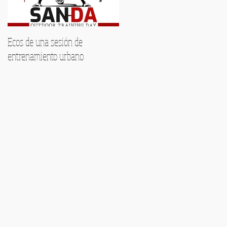
Ecos de una sesión de
Encuentra tu voz este verano:
entrenamiento urbano
Formación musical
personalizada en Málaga