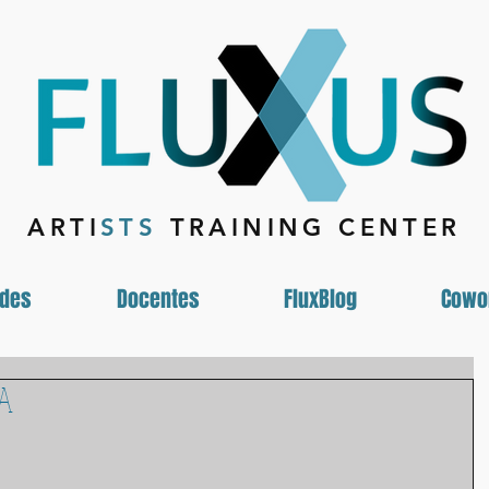
ARTI
STS
TRAINING CENTER
ades
Docentes
FluxBlog
Cowo
NA