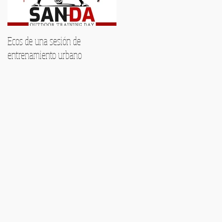
Ecos de una sesión de
Encuentra tu voz este verano:
entrenamiento urbano
Formación musical
personalizada en Málaga