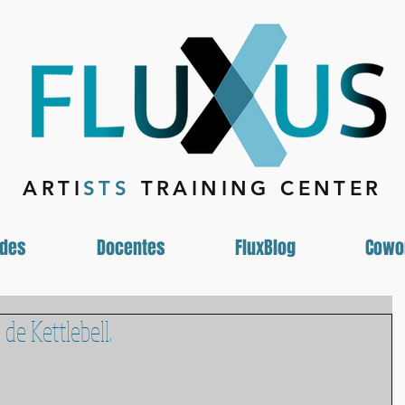
ARTI
STS
TRAINING CENTER
ades
Docentes
FluxBlog
Cowo
de Kettlebell.