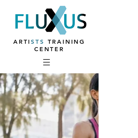
ARTI
STS
TRAINING
CENTER