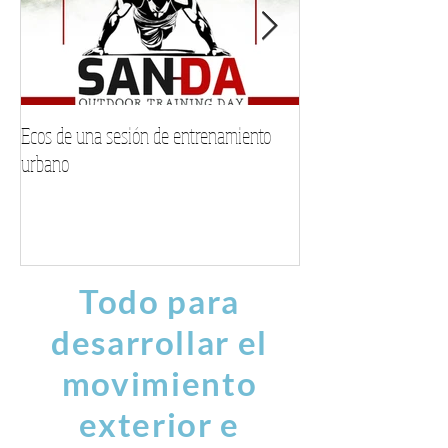
Ecos de una sesión de entrenamiento
Encuentra tu voz este
urbano
musical personalizad
Todo para
desarrollar el
movimiento
exterior e