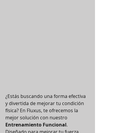
¿Estás buscando una forma efectiva 
y divertida de mejorar tu condición 
física? En Fluxus, te ofrecemos la 
mejor solución con nuestro 
Entrenamiento Funcional
. 
Diseñado para mejorar tu fuerza, 