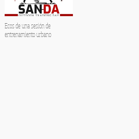
Ecos de una sesión de
Encuentra tu voz este verano:
entrenamiento urbano
Formación musical
personalizada en Málaga