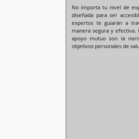
No importa tu nivel de expe
diseñada para ser accesib
expertos te guiarán a tr
manera segura y efectiva. 
apoyo mutuo son la norm
objetivos personales de sal