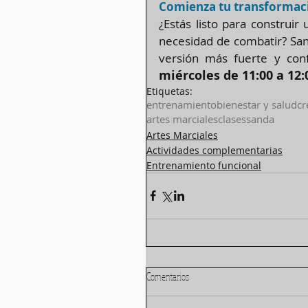
Comienza tu transformaci
¿Estás listo para construir
necesidad de combatir? San
versión más fuerte y con
miércoles de 11:00 a 12:
Etiquetas:
entrenamiento
bienestar y salud
cr
artes marciales
clases
sanda
Artes Marciales
Actividades complementarias
Entrenamiento funcional
Comentarios