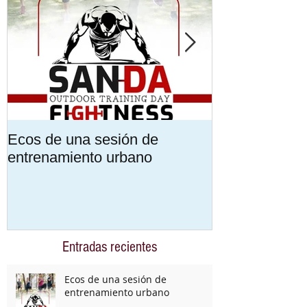
Ecos de una sesión de
Encuentra tu 
entrenamiento urbano
Formación mu
personalizada
Entradas recientes
Ecos de una sesión de