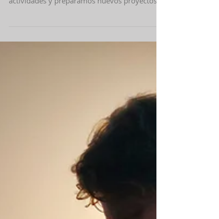
CATÁLOGO DE ACTIVIDADES Y CUADRO
DE HORARIOS CURSO 2021/2022
Ya podéis descargar el catálogo de actividades
para el curso 21/22. Este año ampliamos
actividades y preparamos nuevos proyectos
en todos...