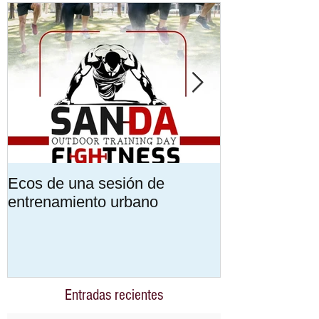
Destacados
Ecos de una sesión de
Encuentra tu 
entrenamiento urbano
Formación mu
personalizada