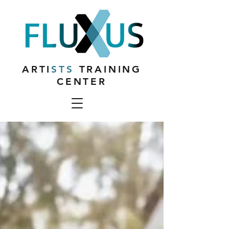
ARTI
STS
TRAINING
CENTER