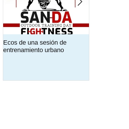
Ecos de una sesión de
Encuentra tu 
entrenamiento urbano
Formación mu
personalizada
Entradas recientes