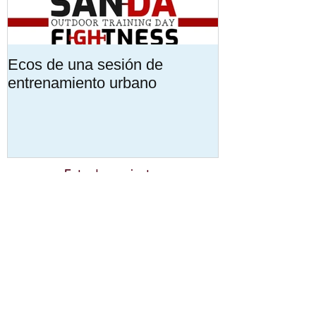
Ecos de una sesión de
Encuentra tu 
entrenamiento urbano
Formación mu
personalizada
Entradas recientes
Ecos de una sesión de
entrenamiento urbano