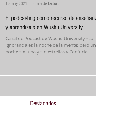
19 may 2021
5 min de lectura
El podcasting como recurso de enseñanza
y aprendizaje en Wushu University
Canal de Podcast de Wushu University «La
ignorancia es la noche de la mente; pero una
noche sin luna y sin estrellas.» Confucio
Objetivo...
Destacados