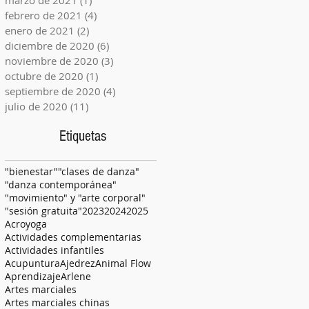
marzo de 2021
(1)
1 entrada
febrero de 2021
(4)
4 entradas
enero de 2021
(2)
2 entradas
diciembre de 2020
(6)
6 entradas
noviembre de 2020
(3)
3 entradas
octubre de 2020
(1)
1 entrada
septiembre de 2020
(4)
4 entradas
julio de 2020
(11)
11 entradas
Etiquetas
"bienestar"
"clases de danza"
"danza contemporánea"
"movimiento" y "arte corporal"
"sesión gratuita"
2023
2024
2025
Acroyoga
Actividades complementarias
Actividades infantiles
Acupuntura
Ajedrez
Animal Flow
Aprendizaje
Arlene
Artes marciales
Artes marciales chinas