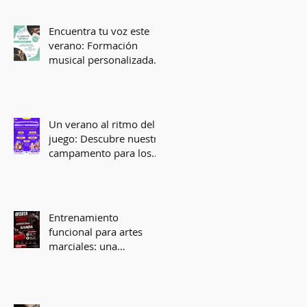
y
Encuentra tu voz este
verano: Formación
musical personalizada
en Málaga
Un verano al ritmo del
juego: Descubre nuestro
campamento para los
más pequeños
Entrenamiento
funcional para artes
marciales: una
propuesta integrada
para primavera y
verano