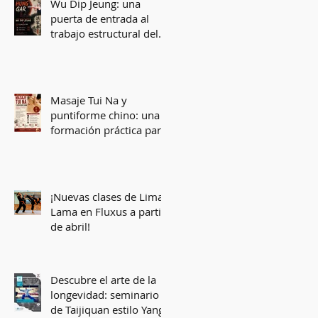
Wu Dip Jeung: una
puerta de entrada al
trabajo estructural del
Hung Gar
Masaje Tui Na y
puntiforme chino: una
formación práctica para
comprender y tratar el
cuerpo desde la
medicina tradicional
china
¡Nuevas clases de Lima
Lama en Fluxus a partir
de abril!
Descubre el arte de la
longevidad: seminario
de Taijiquan estilo Yang