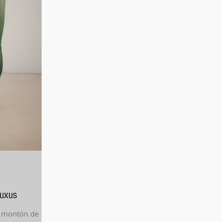
luxus
 montón de