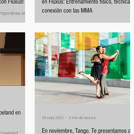
on Fluxus!
en Fluxus: Entrenamiento físico, técnica 
conexión con las MMA
emporánea en
Nueva actividad de Lucha libre y Lucha
grecorromana en Fluxus.
opeland en
28 sept 2023
3 min de lectura
En noviembre, Tango. Te presentamos a
 Copeland