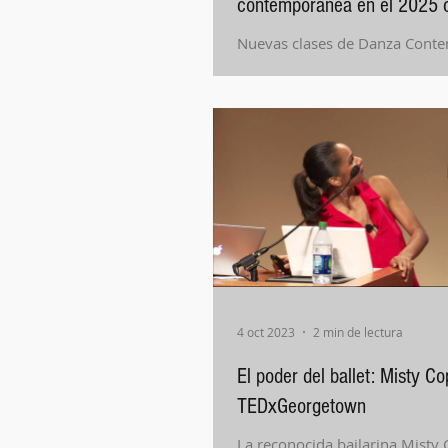
contemporánea en el 2025 c
Nuevas clases de Danza Cont
febrero.
4 oct 2023
2 min de lectura
El poder del ballet: Misty C
TEDxGeorgetown
La reconocida bailarina Misty