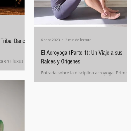
 Tribal Dance
6 sept 2023
2 min de lectura
El Acroyoga (Parte 1): Un Viaje a sus
ta en Fluxus.
Raíces y Orígenes
Entrada sobre la disciplina acroyoga. Primer
serie de tres artículos para conocer en
profundidad esta hermosa y divertida
disciplina.